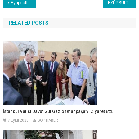
Yazı
Eyüpsultanlı Hanımlar Hem Boğaz Keyfi Yaptılar, Hemde Eglendiler.
EYÜPSULTAN’DA “SANATTA HAYAT VAR
dolaşımı
RELATED POSTS
İstanbul Valisi Davut Gül Gaziosmanpaşa’yı Ziyaret Etti.
7 Eylül 2023
GOP HABER