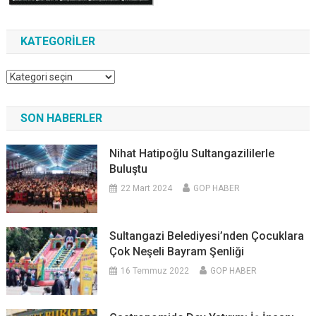
KATEGORILER
Kategoriler
SON HABERLER
Nihat Hatipoğlu Sultangazililerle
Buluştu
22 Mart 2024
GOP HABER
Sultangazi Belediyesi’nden Çocuklara
Çok Neşeli Bayram Şenliği
16 Temmuz 2022
GOP HABER