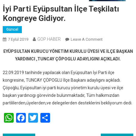
İyi Parti Eyüpsultan İlçe Teşkilatı
Kongreye Gidiyor.
Güncel
GOP HABER
On
7 Eylül 2019
Leave A Comment
İyi
EYÜPSULTAN KURUCU YÖNETİM KURULU ÜYESİ VE İLÇE BAŞKAN
Parti
YARDIMCI ,TUNCAY ÇÖPOGLU ADAYLIGINI AÇIKLADI.
Eyüpsultan
İlçe
22.09.2019 tarihinde yapılacak olan Eyüpsultan İyi Parti ilçe
Teşkilatı
kongresine, TUNCAY ÇÖPOGLU İlçe Başkanı adaylıgını açıkladı.
Kongreye
Çöpoğlu; Eyüpsultan iyi parti kurucu yönetim kurulu üyesi ve ilçe
Gidiyor.
başkan yardıncıgı görevinde bulunmaktadır, Tüm halkımızdan
partililerden,üyelerden,ve delegelerden desteklerini bekliyorum dedi.
WhatsApp
Facebook
Twitter
Share