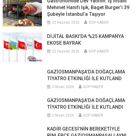
Gastronomide Dev Yatırım: İş İnsanı
Mehmet Hanifi Işık, Baget Burger’i 39
Şubeyle İstanbul’a Taşıyor
22 Haziran 2026
GOP HABER
DİJİTAL BASKI’DA %25 KAMPANYA :
EKOSE BAYRAK
22 Haziran 2026
GOP HABER
GAZİOSMANPAŞA’DA DOĞAÇLAMA
TİYATRO ETKİNLİĞİ İLE KUTLAND
2 Nisan 2026
GOP HABER
GAZİOSMANPAŞA’DA DOĞAÇLAMA
TİYATRO ETKİNLİĞİ İLE KUTLANDI
2 Nisan 2026
GOP HABER
KADİR GECESİ’NİN BEREKETİYLE
BİNLERCE GAZİOSMANPAŞALI AYNI