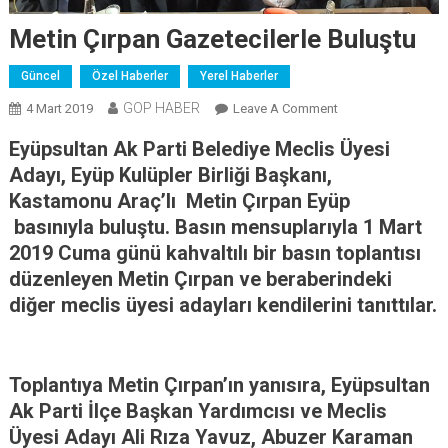
Metin Çırpan Gazetecilerle Buluştu
Güncel
Özel Haberler
Yerel Haberler
GOP HABER
On
4 Mart 2019
Leave A Comment
Metin
Eyüpsultan Ak Parti Belediye Meclis Üyesi
Çırpan
Adayı, Eyüp Kulüpler Birliği Başkanı,
Gazetecilerle
Kastamonu Araç’lı Metin Çırpan Eyüp
Buluştu
basınıyla buluştu. Basın mensuplarıyla 1 Mart
2019 Cuma günü kahvaltılı bir basın toplantısı
düzenleyen Metin Çırpan ve beraberindeki
diğer meclis üyesi adayları kendilerini tanıttılar.
Toplantıya Metin Çırpan’ın yanısıra, Eyüpsultan
Ak Parti İlçe Başkan Yardımcısı ve Meclis
Üyesi Adayı Ali Rıza Yavuz, Abuzer Karaman