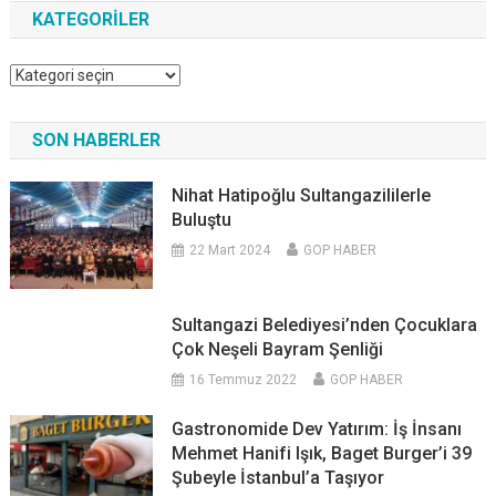
KATEGORILER
Kategoriler
SON HABERLER
Nihat Hatipoğlu Sultangazililerle
Buluştu
22 Mart 2024
GOP HABER
Sultangazi Belediyesi’nden Çocuklara
Çok Neşeli Bayram Şenliği
16 Temmuz 2022
GOP HABER
Gastronomide Dev Yatırım: İş İnsanı
Mehmet Hanifi Işık, Baget Burger’i 39
Şubeyle İstanbul’a Taşıyor