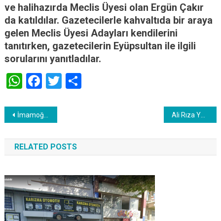
ve halihazırda Meclis Üyesi olan Ergün Çakır
da katıldılar. Gazetecilerle kahvaltıda bir araya
gelen Meclis Üyesi Adayları kendilerini
tanıtırken, gazetecilerin Eyüpsultan ile ilgili
sorularını yanıtladılar.
WhatsApp
Facebook
Twitter
Share
Yazı
İmamoğlu’ndan, Emel Bilenoğlu’na Tam Destek
Ali Rıza Yavuz Şoför Esnafıyla Buluştu!
dolaşımı
RELATED POSTS